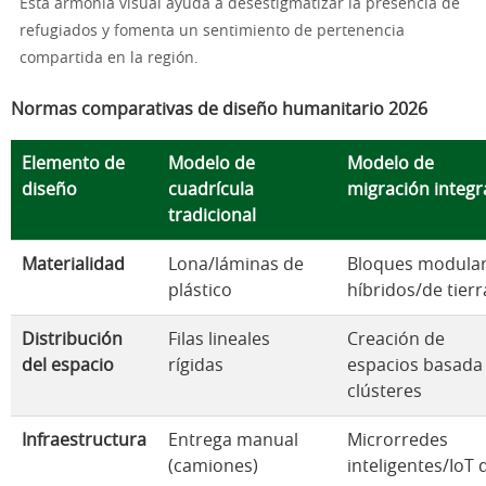
Esta armonía visual ayuda a desestigmatizar la presencia de
refugiados y fomenta un sentimiento de pertenencia
compartida en la región.
Normas comparativas de diseño humanitario 2026
Elemento de
Modelo de
Modelo de
diseño
cuadrícula
migración integ
tradicional
Materialidad
Lona/láminas de
Bloques modula
plástico
híbridos/de tierr
Distribución
Filas lineales
Creación de
del espacio
rígidas
espacios basada
clústeres
Infraestructura
Entrega manual
Microrredes
(camiones)
inteligentes/IoT 