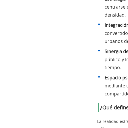
centrarse 
densidad.
Integración
convertido
urbanos de
Sinergia de
público y l
tiempo.
Espacio ps
mediante u
compartid
¿Qué define
La realidad est