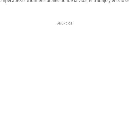
ompecabezas tridimensionales donde la vida, el trabajo y el ocio se
ANUNCIOS