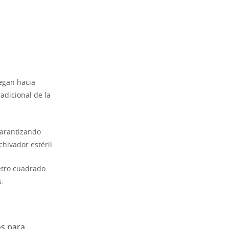
iegan hacia
adicional de la
garantizando
hivador estéril.
etro cuadrado
s.
os para