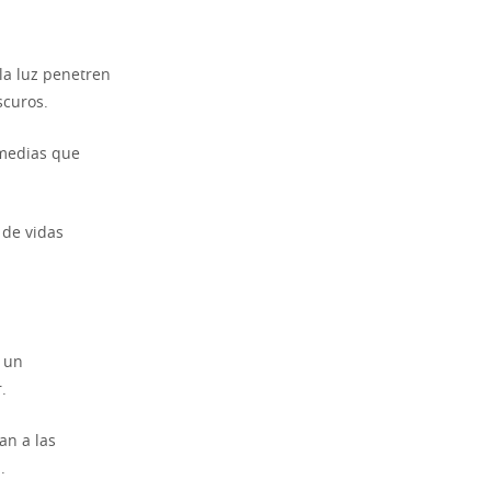
la luz penetren
scuros.
rmedias que
 de vidas
 un
.
an a las
.