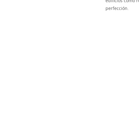
edificios como r
perfección.