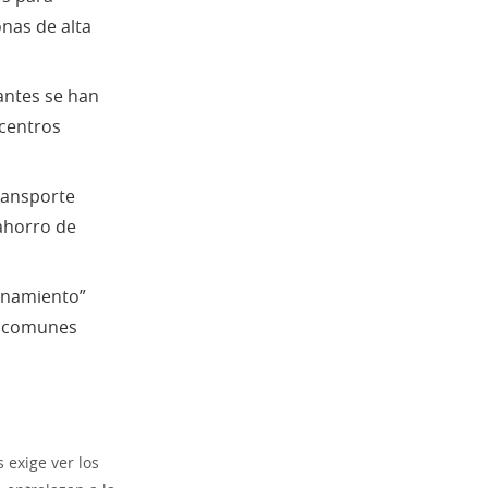
nas de alta
gantes se han
 centros
ransporte
 ahorro de
inamiento”
es comunes
 exige ver los