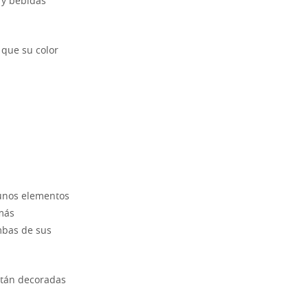
 y bebidas
 que su color
gunos elementos
 más
umbas de sus
stán decoradas