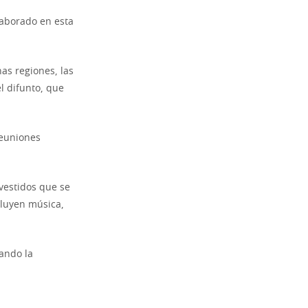
laborado en esta
as regiones, las
el difunto, que
reuniones
vestidos que se
cluyen música,
jando la