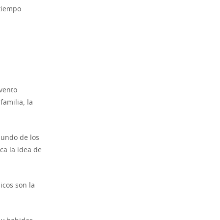
 tiempo
evento
amilia, la
mundo de los
ca la idea de
icos son la