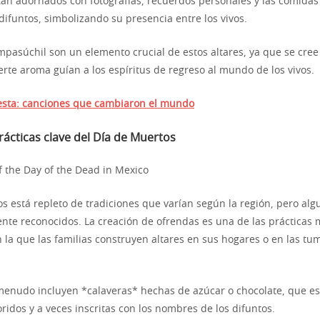
stán adornados con fotografías, recuerdos personales y las comidas
 difuntos, simbolizando su presencia entre los vivos.
mpasúchil son un elemento crucial de estos altares, ya que se cree
erte aroma guían a los espíritus de regreso al mundo de los vivos.
esta: canciones que cambiaron el mundo
rácticas clave del Día de Muertos
os está repleto de tradiciones que varían según la región, pero al
nte reconocidos. La creación de ofrendas es una de las prácticas
en la que las familias construyen altares en sus hogares o en las t
 menudo incluyen *calaveras* hechas de azúcar o chocolate, que e
ridos y a veces inscritas con los nombres de los difuntos.