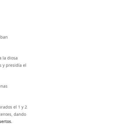
taban
 la diosa
 y presidía el
enas
brados el 1 y 2
tentes, dando
uertos.