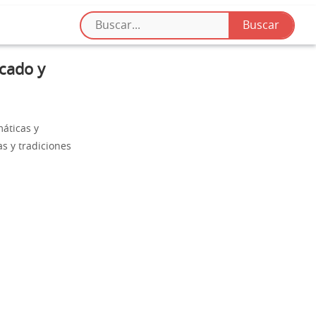
icado y
áticas y
s y tradiciones