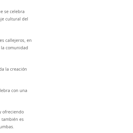
e se celebra
je cultural del
es callejeros, en
da la comunidad
da la creación
elebra con una
y ofreciendo
n también es
tumbas.