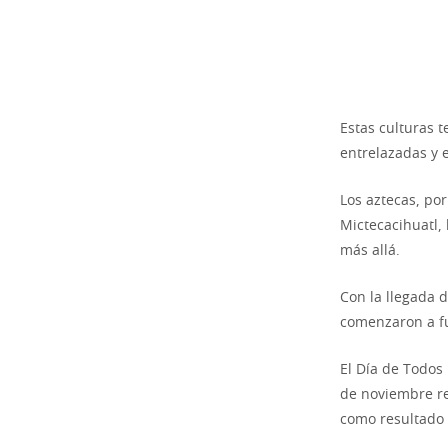
Estas culturas t
entrelazadas y e
Los aztecas, po
Mictecacihuatl, 
más allá.
Con la llegada d
comenzaron a fus
El Día de Todos 
de noviembre re
como resultado 