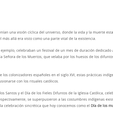
enían una visión cíclica del universo, donde la vida y la muerte es
l más allá era visto como una parte vital de la existencia.
r ejemplo, celebraban un festival de un mes de duración dedicado a
la Señora de los Muertos, que velaba por los huesos de los difuntos
e los colonizadores españoles en el siglo XVI, estas prácticas indíg
ionarse con los rituales católicos.
los Santos y el Día de los Fieles Difuntos de la Iglesia Católica, cele
spectivamente, se superpusieron a las costumbres indígenas exis
la celebración sincrética que hoy conocemos como el
Día de los m