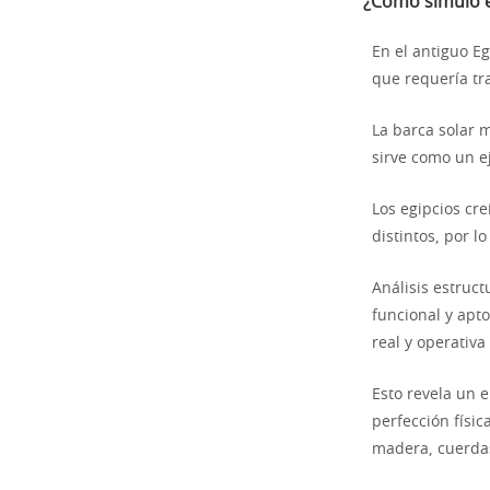
¿Cómo simuló el
En el antiguo Eg
que requería tr
La barca solar m
sirve como un e
Los egipcios cre
distintos, por l
Análisis estruc
funcional y apt
real y operativa
Esto revela un e
perfección físi
madera, cuerdas