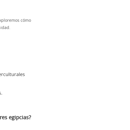
 Exploremos cómo
nidad.
rculturales
s.
res egipcias?