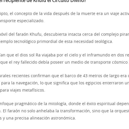
 recipiente de Khufu el Circuito Divino?
ipto, el concepto de la vida después de la muerte era un viaje acti
ansporte especializado.
óvil del faraón Khufu, descubierta intacta cerca del complejo pira
jemplo tecnológico primordial de esta necesidad teológica.
ían que el dios sol Ra viajaba por el cielo y el inframundo en dos r
o que el rey fallecido debía poseer un medio de transporte cósmico 
turales recientes confirman que el barco de 43 metros de largo er
o para la navegación, lo que significa que los egipcios enterraron
 para viajes metafísicos.
nfoque pragmático de la mitología, donde el éxito espiritual depen
ca. El faraón no solo anhelaba la transformación, sino que la orqu
 y una precisa alineación astronómica.