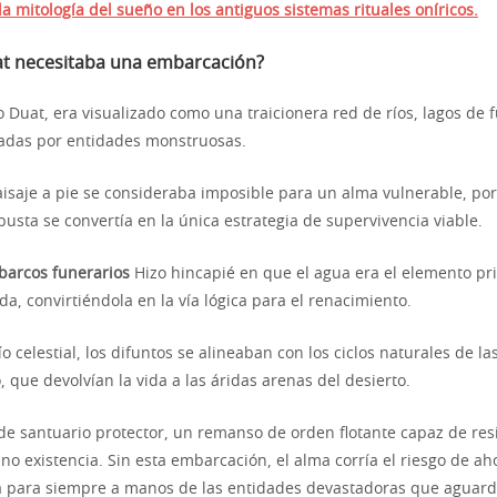
a mitología del sueño en los antiguos sistemas rituales oníricos.
at necesitaba una embarcación?
o Duat, era visualizado como una traicionera red de ríos, lagos de
adas por entidades monstruosas.
aisaje a pie se consideraba imposible para un alma vulnerable, po
usta se convertía en la única estrategia de supervivencia viable.
 barcos funerarios
Hizo hincapié en que el agua era el elemento pr
ida, convirtiéndola en la vía lógica para el renacimiento.
río celestial, los difuntos se alineaban con los ciclos naturales de 
, que devolvían la vida a las áridas arenas del desierto.
de santuario protector, un remanso de orden flotante capaz de resis
 no existencia. Sin esta embarcación, el alma corría el riesgo de ah
a para siempre a manos de las entidades devastadoras que aguard