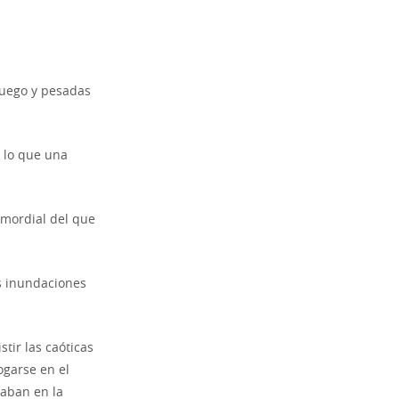
 fuego y pesadas
r lo que una
imordial del que
las inundaciones
tir las caóticas
ogarse en el
aban en la