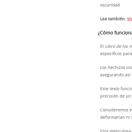
oscuridad.
Lea también:
Vi
¿Cómo funciona
El
Libro de los 
específicos para
Los hechizos in
asegurando así 
Este texto func
precisión de un
Consideremos es
deformarían ni 
Esta meticulosa