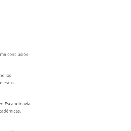
sma conclusión:
mo los
e estos
 en Escandinavia
académicas,