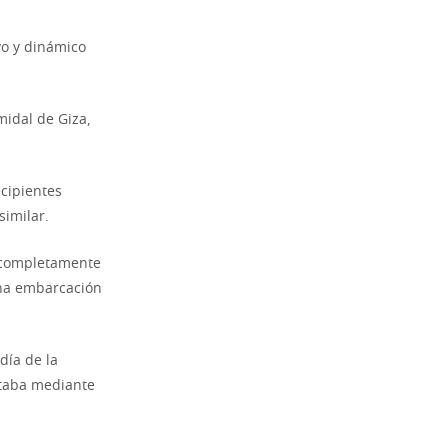
vo y dinámico
midal de Giza,
ecipientes
similar.
a completamente
 una embarcación
día de la
estaba mediante