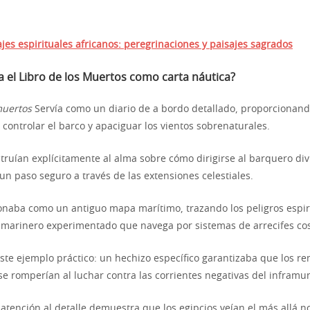
ajes espirituales africanos: peregrinaciones y paisajes sagrados
 el Libro de los Muertos como carta náutica?
muertos
Servía como un diario de a bordo detallado, proporcionan
 controlar el barco y apaciguar los vientos sobrenaturales.
struían explícitamente al alma sobre cómo dirigirse al barquero di
un paso seguro a través de las extensiones celestiales.
ionaba como un antiguo mapa marítimo, trazando los peligros espiri
 marinero experimentado que navega por sistemas de arrecifes cos
te ejemplo práctico: un hechizo específico garantizaba que los r
se romperían al luchar contra las corrientes negativas del inframu
 atención al detalle demuestra que los egipcios veían el más allá 