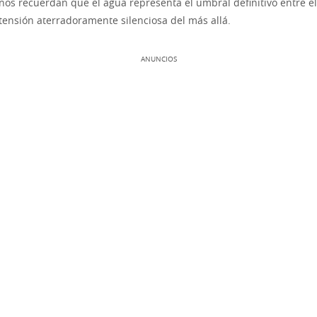
 nos recuerdan que el agua representa el umbral definitivo entre 
xtensión aterradoramente silenciosa del más allá.
ANUNCIOS