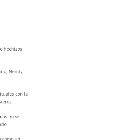
do hechizos
vino, Nemty,
tuales con la
teros.
emos no se
ndo.
no como un