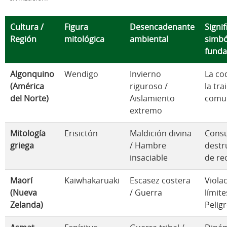
Cultura /
Figura
Desencadenante
Signi
Región
mitológica
ambiental
simbó
fund
Algonquino
Wendigo
Invierno
La cod
(América
riguroso /
la tra
del Norte)
Aislamiento
comun
extremo
Mitología
Erisictón
Maldición divina
Cons
griega
/ Hambre
destr
insaciable
de re
Maorí
Kaiwhakaruaki
Escasez costera
Viola
(Nueva
/ Guerra
límite
Zelanda)
Pelig