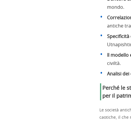
mondo.
Correlazio
antiche tra
Specificità
Utnapisht
Il modello 
civiltà.
Analisi dei 
Perché le s
per il patr
Le società anti
caotiche, il che