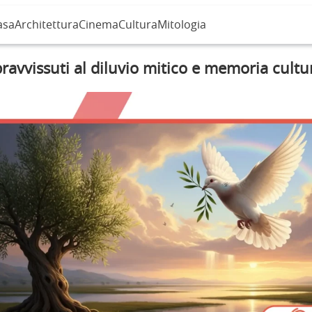
asa
Architettura
Cinema
Cultura
Mitologia
ravvissuti al diluvio mitico e memoria cultu