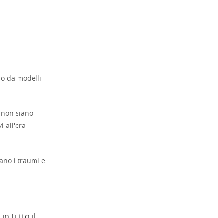
ono da modelli
 non siano
i all'era
ano i traumi e
.
in tutto il