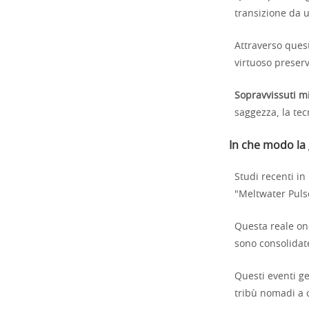
transizione da u
Attraverso queste
virtuoso preserv
Sopravvissuti mit
saggezza, la tec
In che modo la 
Studi recenti in
"Meltwater Pulse
Questa reale ond
sono consolidate
Questi eventi ge
tribù nomadi a c