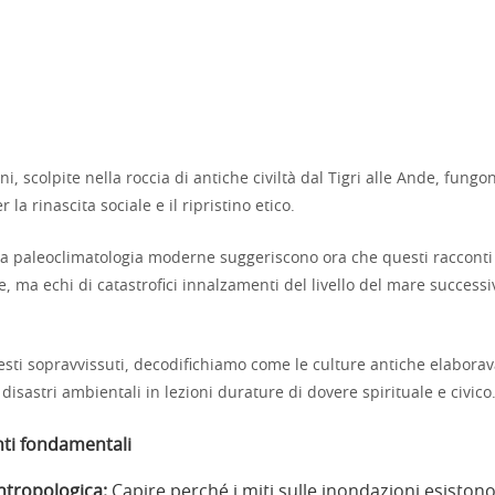
i, scolpite nella roccia di antiche civiltà dal Tigri alle Ande, fung
la rinascita sociale e il ripristino etico.
 la paleoclimatologia moderne suggeriscono ora che questi racconti
e, ma echi di catastrofici innalzamenti del livello del mare successiv
ti sopravvissuti, decodifichiamo come le culture antiche elaborav
disastri ambientali in lezioni durature di dovere spirituale e civico
ti fondamentali
ntropologica:
Capire perché i miti sulle inondazioni esistono 