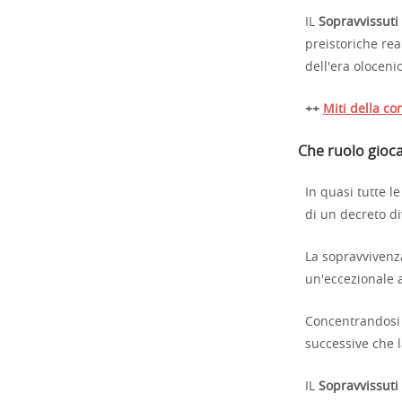
IL
Sopravvissuti 
preistoriche rea
dell'era oloceni
++
Miti della co
Che ruolo gioca
In quasi tutte 
di un decreto di
La sopravvivenza
un'eccezionale 
Concentrandosi s
successive che l
IL
Sopravvissuti 