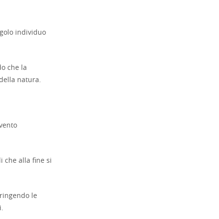
ngolo individuo
do che la
della natura.
evento
 che alla fine si
tringendo le
i.