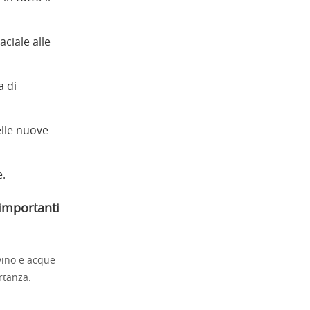
aciale alle
a di
elle nuove
e.
 importanti
vino e acque
rtanza.