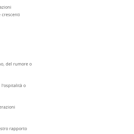
azioni
e crescenti
no, del rumore o
'ospitalità o
erazioni
ostro rapporto