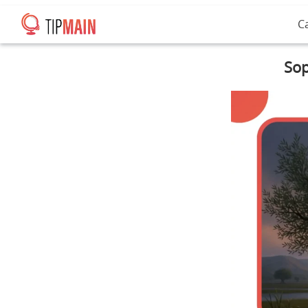
C
Sop