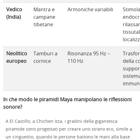
Vedico
Mantra e
Armoniche variabili
Stimol
(India)
campane
endocr
tibetane
rilass
tissuta
localiz
Neolitico
Tamburi a
Risonanza 95 Hz –
Trasfo
europeo
cornice
110 Hz
della c
suppor
sistem
immuni
In che modo le piramidi Maya manipolano le riflessioni
sonore?
A El Castillo, a Chichen Itza, i gradini della gigantesca
piramide sono progettati per creare uno strano eco, simile a
un cinguettio, quando le persone battono le mani alla base.