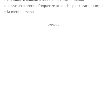
nelle culture antiche
rivela come i nostri antenati
utilizzassero precise frequenze acustiche per curare il corpo
e la mente umana.
ANNUNCI