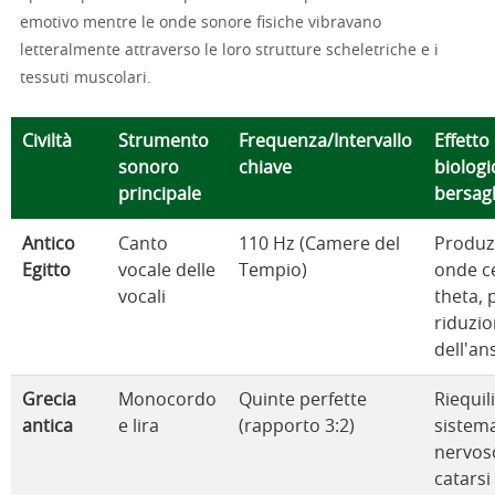
emotivo mentre le onde sonore fisiche vibravano
letteralmente attraverso le loro strutture scheletriche e i
tessuti muscolari.
Civiltà
Strumento
Frequenza/Intervallo
Effetto
sonoro
chiave
biologi
principale
bersagl
Antico
Canto
110 Hz (Camere del
Produz
Egitto
vocale delle
Tempio)
onde ce
vocali
theta,
riduzi
dell'an
Grecia
Monocordo
Quinte perfette
Riequil
antica
e lira
(rapporto 3:2)
sistem
nervos
catarsi