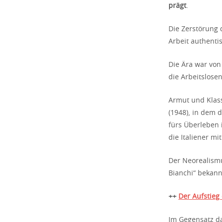
prägt
.
Die Zerstörung 
Arbeit authentis
Die Ära war von 
die Arbeitslose
Armut und Klass
(1948), in dem 
fürs Überleben 
die Italiener m
Der Neorealismu
Bianchi“ bekannt
++
Der Aufstieg
Im Gegensatz da