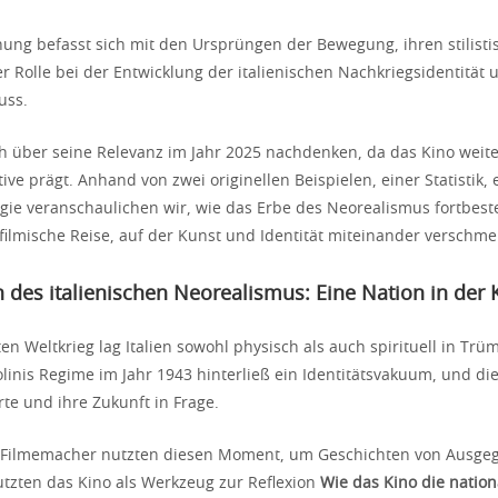
ung befasst sich mit den Ursprüngen der Bewegung, ihren stilisti
r Rolle bei der Entwicklung der italienischen Nachkriegsidentität
uss.
 über seine Relevanz im Jahr 2025 nachdenken, da das Kino weite
ive prägt. Anhand von zwei originellen Beispielen, einer Statistik, 
gie veranschaulichen wir, wie das Erbe des Neorealismus fortbest
 filmische Reise, auf der Kunst und Identität miteinander verschme
 des italienischen Neorealismus: Eine Nation in der 
n Weltkrieg lag Italien sowohl physisch als auch spirituell in Tr
linis Regime im Jahr 1943 hinterließ ein Identitätsvakuum, und die 
rte und ihre Zukunft in Frage.
e Filmemacher nutzten diesen Moment, um Geschichten von Ausge
tzten das Kino als Werkzeug zur Reflexion
Wie das Kino die nationa