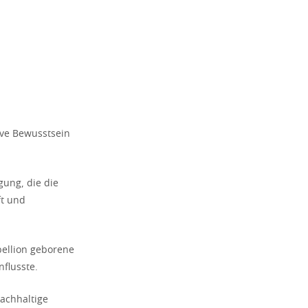
tive Bewusstsein
gung, die die
ft und
bellion geborene
nflusste.
nachhaltige