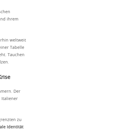
schen
 und ihrem
rhin weltweit
einer Tabelle
eht. Tauchen
lzen.
Krise
ümmern. Der
Italiener
grenzten zu
le Identität