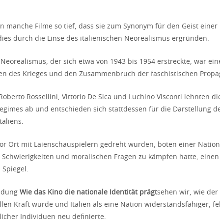
manche Filme so tief, dass sie zum Synonym für den Geist einer
dies durch die Linse des italienischen Neorealismus ergründen.
e Neorealismus, der sich etwa von 1943 bis 1954 erstreckte, war ein
en des Krieges und den Zusammenbruch der faschistischen Propa
Roberto Rossellini, Vittorio De Sica und Luchino Visconti lehnten d
egimes ab und entschieden sich stattdessen für die Darstellung de
taliens.
 vor Ort mit Laienschauspielern gedreht wurden, boten einer Nation
n Schwierigkeiten und moralischen Fragen zu kämpfen hatte, einen
 Spiegel.
undung
Wie das Kino die nationale Identität prägt
sehen wir, wie de
llen Kraft wurde und Italien als eine Nation widerstandsfähiger, fe
icher Individuen neu definierte.