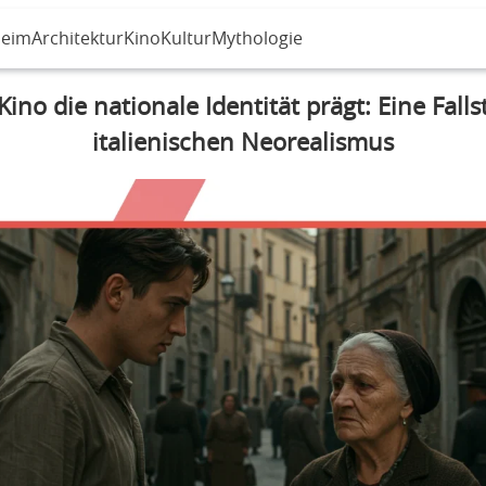
eim
Architektur
Kino
Kultur
Mythologie
Kino die nationale Identität prägt: Eine Falls
italienischen Neorealismus