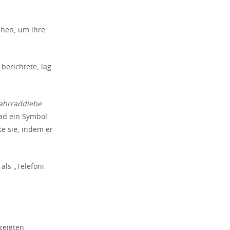
ehen, um ihre
berichtete, lag
ahrraddiebe
rad ein Symbol
te sie, indem er
als „Telefoni
zeigten