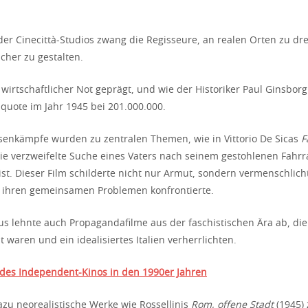
der Cinecittà-Studios zwang die Regisseure, an realen Orten zu dr
cher zu gestalten.
wirtschaftlicher Not geprägt, und wie der Historiker Paul Ginsborg 
nquote im Jahr 1945 bei 201.000.000.
enkämpfe wurden zu zentralen Themen, wie in Vittorio De Sicas
F
die verzweifelte Suche eines Vaters nach seinem gestohlenen Fahr
ist. Dieser Film schilderte nicht nur Armut, sondern vermenschlich
it ihren gemeinsamen Problemen konfrontierte.
s lehnte auch Propagandafilme aus der faschistischen Ära ab, die 
 waren und ein idealisiertes Italien verherrlichten.
 des Independent-Kinos in den 1990er Jahren
zu neorealistische Werke wie Rossellinis
Rom, offene Stadt
(1945) 