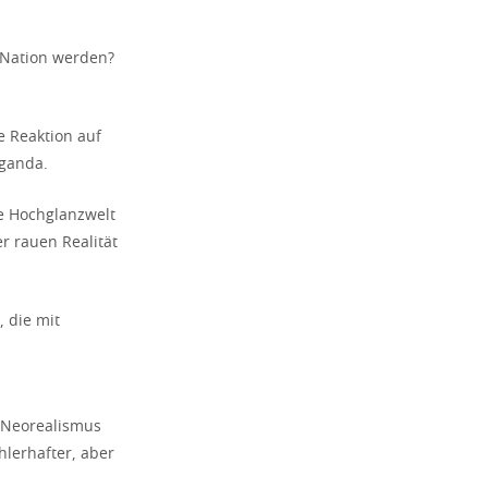
 Nation werden?
e Reaktion auf
ganda.
ie Hochglanzwelt
r rauen Realität
, die mit
r Neorealismus
hlerhafter, aber