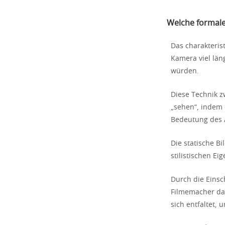
Welche formale
Das charakteris
Kamera viel län
würden.
Diese Technik z
„sehen“, indem 
Bedeutung des 
Die statische B
stilistischen E
Durch die Einsc
Filmemacher da
sich entfaltet, 