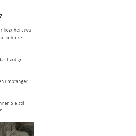
?
 liegt bei etwa
no mehrere
das heutige
ven Empfänger
en Sie still
?“