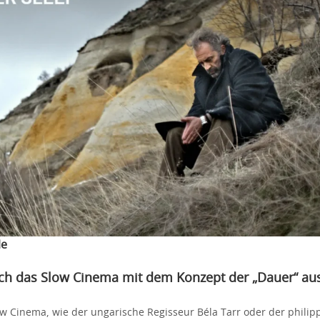
le
sich das Slow Cinema mit dem Konzept der „Dauer“ au
ow Cinema, wie der ungarische Regisseur Béla Tarr oder der philip