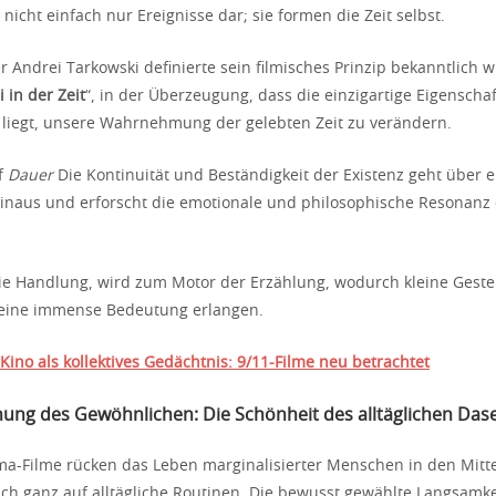
n nicht einfach nur Ereignisse dar; sie formen die Zeit selbst.
 Andrei Tarkowski definierte sein filmisches Prinzip bekanntlich w
 in der Zeit
“, in der Überzeugung, dass die einzigartige Eigenschaf
t liegt, unsere Wahrnehmung der gelebten Zeit zu verändern.
f
Dauer
Die Kontinuität und Beständigkeit der Existenz geht über e
inaus und erforscht die emotionale und philosophische Resonanz 
 die Handlung, wird zum Motor der Erzählung, wodurch kleine Geste
ine immense Bedeutung erlangen.
Kino als kollektives Gedächtnis: 9/11-Filme neu betrachtet
ung des Gewöhnlichen: Die Schönheit des alltäglichen Das
ma-Filme rücken das Leben marginalisierter Menschen in den Mitt
ich ganz auf alltägliche Routinen. Die bewusst gewählte Langsamk