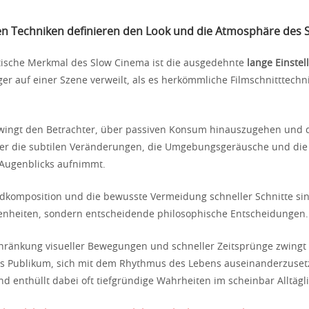
n Techniken definieren den Look und die Atmosphäre des 
tische Merkmal des Slow Cinema ist die ausgedehnte
lange Einstel
ger auf einer Szene verweilt, als es herkömmliche Filmschnitttech
wingt den Betrachter, über passiven Konsum hinauszugehen und da
er die subtilen Veränderungen, die Umgebungsgeräusche und die e
Augenblicks aufnimmt.
ildkomposition und die bewusste Vermeidung schneller Schnitte si
igenheiten, sondern entscheidende philosophische Entscheidungen.
hränkung visueller Bewegungen und schneller Zeitsprünge zwingt
s Publikum, sich mit dem Rhythmus des Lebens auseinanderzuset
und enthüllt dabei oft tiefgründige Wahrheiten im scheinbar Alltägl