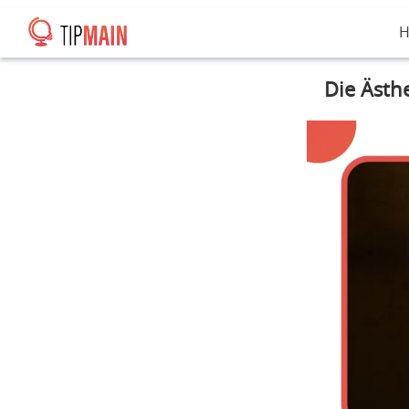
H
Die Ästh