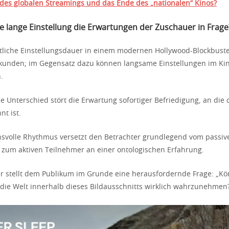
 des globalen Streamings und das Ende des „nationalen“ Kinos?
e lange Einstellung die Erwartungen der Zuschauer in Frage
tliche Einstellungsdauer in einem modernen Hollywood-Blockbuster
Sekunden; im Gegensatz dazu können langsame Einstellungen im Ki
.
he Unterschied stört die Erwartung sofortiger Befriedigung, an die 
t ist.
hsvolle Rhythmus versetzt den Betrachter grundlegend vom passi
 zum aktiven Teilnehmer an einer ontologischen Erfahrung.
 stellt dem Publikum im Grunde eine herausfordernde Frage: „Könn
die Welt innerhalb dieses Bildausschnitts wirklich wahrzunehmen