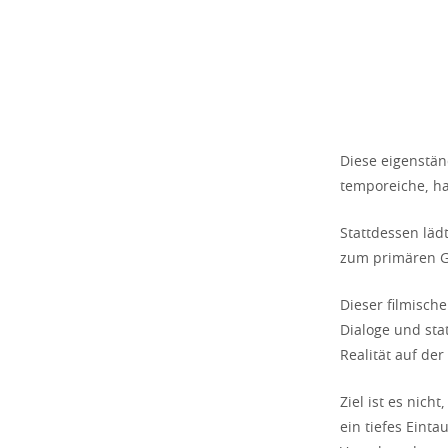
Diese eigenstän
temporeiche, ha
Stattdessen läd
zum primären G
Dieser filmisch
Dialoge und sta
Realität auf de
Ziel ist es nich
ein tiefes Eint