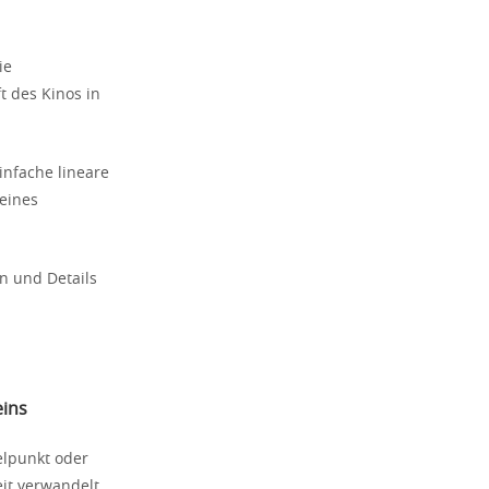
ie
t des Kinos in
infache lineare
eines
n und Details
eins
elpunkt oder
eit verwandelt