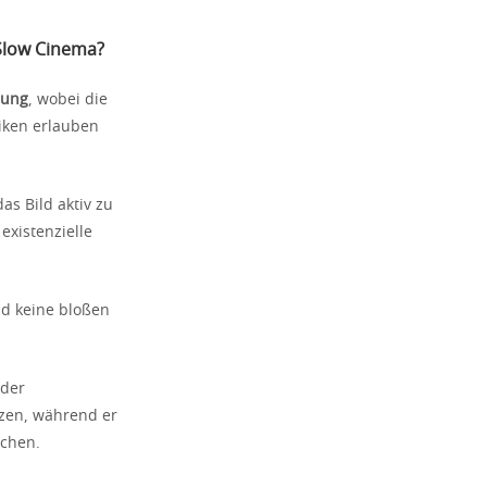
Slow Cinema?
lung
, wobei die
niken erlauben
s Bild aktiv zu
xistenzielle
nd keine bloßen
 der
zen, während er
ichen.