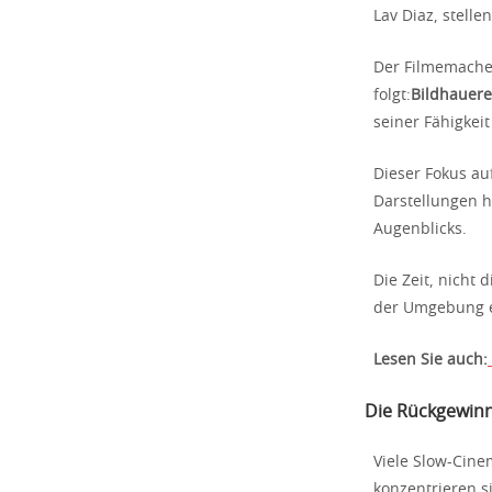
Lav Diaz, stelle
Der Filmemacher
folgt:
Bildhauerei
seiner Fähigkei
Dieser Fokus au
Darstellungen h
Augenblicks.
Die Zeit, nicht
der Umgebung e
Lesen Sie auch:
Die Rückgewinn
Viele Slow-Cine
konzentrieren s