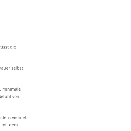
usst die
Dauer selbst
n, minimale
Gefühl von
sondern vielmehr
g mit dem