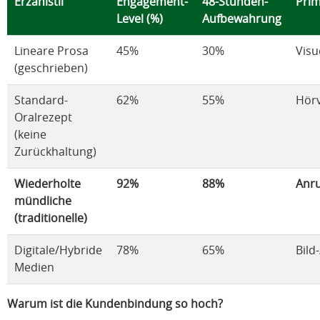
Erzählstil
Engagement-
48-Stunden-
Pri
Level (%)
Aufbewahrung
Lineare Prosa
45%
30%
Visu
(geschrieben)
Standard-
62%
55%
Hör
Oralrezept
(keine
Zurückhaltung)
Wiederholte
92%
88%
Anru
mündliche
(traditionelle)
Digitale/Hybride
78%
65%
Bild
Medien
Warum ist die Kundenbindung so hoch?