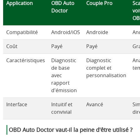
Application
OBD Auto
Couple Pro
Sc
Doctor
vo
OB
Compatibilité
Android/iOS
Androïde
An
Coût
Payé
Payé
Gra
Caractéristiques
Diagnostic
Diagnostic
An
de base
complet et
te
avec
personnalisation
rapport
d'émission
Interface
Intuitif et
Avancé
Sim
convivial
dir
OBD Auto Doctor vaut-il la peine d'être utilisé ?