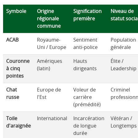
Symbole
Origine
Signification
Niveau de
régionale
première
statut socia
commune
ACAB
Royaume-
Sentiment
Population
Uni / Europe
anti-police
générale
Couronne
Amériques
Hauts
Élite /
à cinq
(latin)
dirigeants
Leadership
pointes
Chat
Europe de
Voleur de
Criminel
russe
l'Est
carrière
professionn
(prémédité)
Toile
International
Incarcération
Vétéran /
d'araignée
de longue
Longtemps
durée