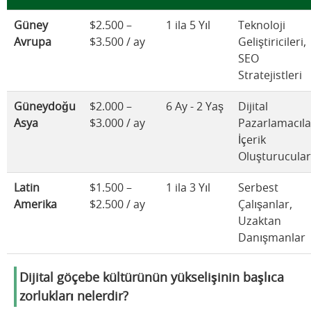
Güney
$2.500 –
1 ila 5 Yıl
Teknoloji
Avrupa
$3.500 / ay
Geliştiricileri,
SEO
Stratejistleri
Güneydoğu
$2.000 –
6 Ay - 2 Yaş
Dijital
Asya
$3.000 / ay
Pazarlamacıla
İçerik
Oluşturucular
Latin
$1.500 –
1 ila 3 Yıl
Serbest
Amerika
$2.500 / ay
Çalışanlar,
Uzaktan
Danışmanlar
Dijital göçebe kültürünün yükselişinin başlıca
zorlukları nelerdir?