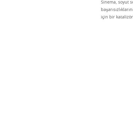
Sinema, soyut so
başarısızlıkların
için bir katalizö