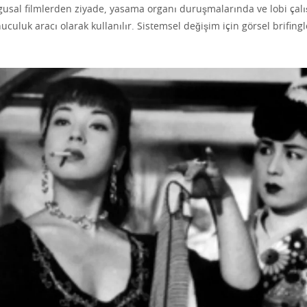
rgusal filmlerden ziyade, yasama organı duruşmalarında ve lobi çal
uluk aracı olarak kullanılır. Sistemsel değişim için görsel brifingl