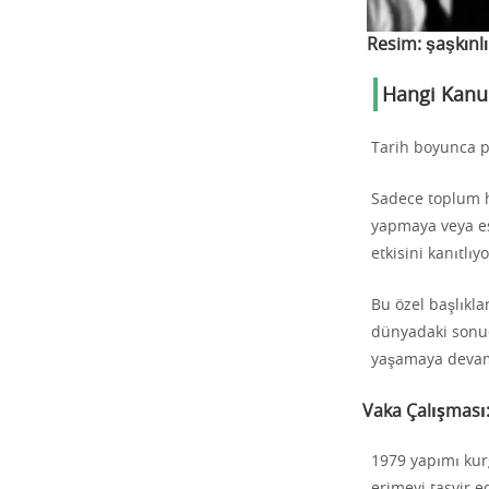
Resim:
şaşkınlı
Hangi Kanun
Tarih boyunca p
Sadece toplum h
yapmaya veya esk
etkisini kanıtlıyo
Bu özel başlıkla
dünyadaki sonuçl
yaşamaya devam
Vaka Çalışması
1979 yapımı kur