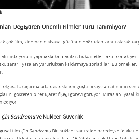
k
ları Değiştiren Önemli Filmler Türü Tanımlıyor?
ek çok film, sinemanın siyasal gücünün doğrudan kanıtı olarak karş
akkında yorum yapmakla kalmadılar; hükümetleri aktif olarak yen
i, zararlı yasaları yürürlükten kaldırmaya zorladılar. Bu örnekler
r.
r, olgusal araştırmalarla desteklenen güçlü hikaye anlatımının som
arını gösteren birer işaret fişeği görevi görüyor. Mirasları, yasal k
 ediyor.
:
Çin Sendromu
ve Nükleer Güvenlik
gusal film
Çin Sendromu
Bir nükleer santralde neredeyse felaketle