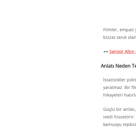
Filmler, empati 
bizzat tanık olan
++
Sansür Altın 
Anlatı Neden Te
İstatistikler pol
yaratmaz. Bir fi
hikayeleri hatırl
Güçlü bir anlatı
ivedi hissettirir
kamuoyu tepkisin