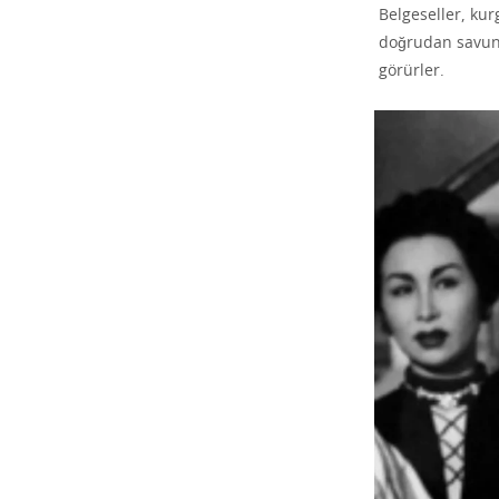
Belgeseller, ku
doğrudan savunuc
görürler.