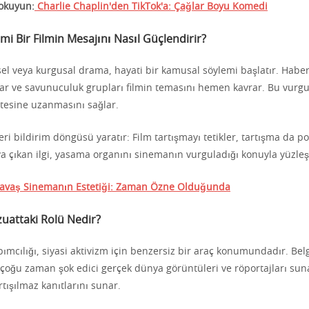
okuyun:
Charlie Chaplin'den TikTok'a: Çağlar Boyu Komedi
i Bir Filmin Mesajını Nasıl Güçlendirir?
sel veya kurgusal drama, hayati bir kamusal söylemi başlatır. Habe
lar ve savunuculuk grupları filmin temasını hemen kavrar. Bu vurg
ötesine uzanmasını sağlar.
eri bildirim döngüsü yaratır: Film tartışmayı tetikler, tartışma da pol
aya çıkan ilgi, yasama organını sinemanın vurguladığı konuyla yüzle
avaş Sinemanın Estetiği: Zaman Özne Olduğunda
uattaki Rolü Nedir?
pımcılığı, siyasi aktivizm için benzersiz bir araç konumundadır. Belg
çoğu zaman şok edici gerçek dünya görüntüleri ve röportajları sun
rtışılmaz kanıtlarını sunar.