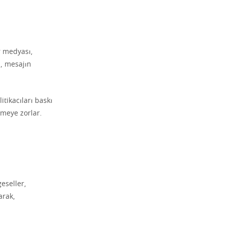
r medyası,
u, mesajın
itikacıları baskı
şmeye zorlar.
eseller,
arak,