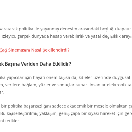
yaratarak politika ile yaşanmış deneyim arasındaki boşluğu kapatır.
 izleyici, gerçek dünyada hesap verebilirlik ve yasal değişiklik arayı
Çağ Sinemasını Nasıl Şekillendirdi?
k Başına Veriden Daha Etkilidir?
itika yapıcılar için hayati önem taşısa da, kitleler üzerinde duygusal 
lm, verilere bağlam, yüzler ve sonuçlar sunar. İnsanlar elektronik tab
ar.
, bir politika başarısızlığını sadece akademik bir mesele olmaktan çı
. Bu kişiselleştirilmiş yaklaşım, geniş çaplı bir siyasi hareket için ger
i tetikler.