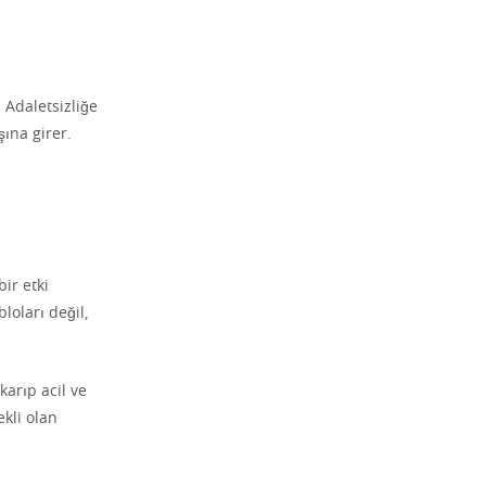
 Adaletsizliğe
şına girer.
bir etki
loları değil,
karıp acil ve
ekli olan