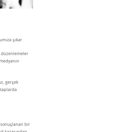
ımıza çıkar.
i düzenlemeler
, medyanın
ut, gerçek
itaplarda
 sonuçlanan bir