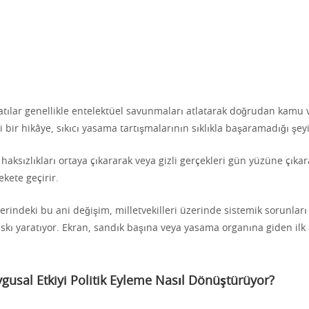
latılar genellikle entelektüel savunmaları atlatarak doğrudan kamu 
i bir hikâye, sıkıcı yasama tartışmalarının sıklıkla başaramadığı şeyi
, haksızlıkları ortaya çıkararak veya gizli gerçekleri gün yüzüne çıka
ete geçirir.
rindeki bu ani değişim, milletvekilleri üzerinde sistemik sorunları 
kı yaratıyor. Ekran, sandık başına veya yasama organına giden ilk
usal Etkiyi Politik Eyleme Nasıl Dönüştürüyor?