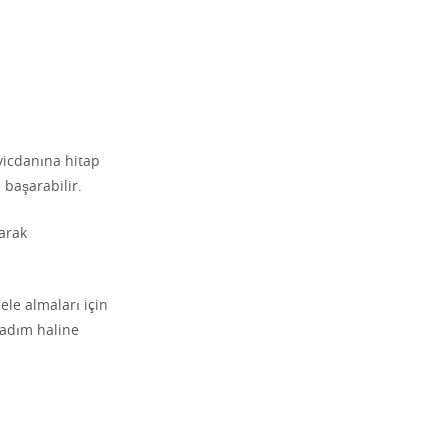
vicdanına hitap
 başarabilir.
rarak
ele almaları için
 adım haline