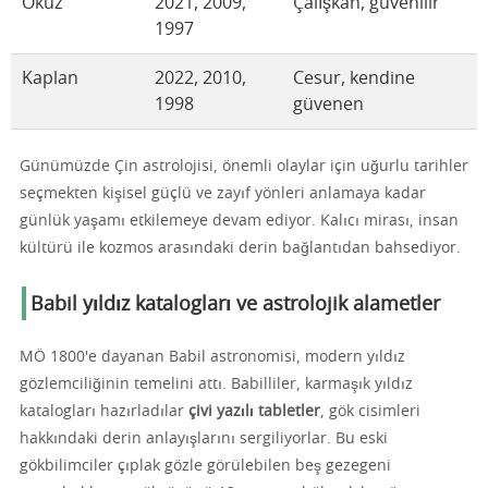
Öküz
2021, 2009,
Çalışkan, güvenilir
1997
Kaplan
2022, 2010,
Cesur, kendine
1998
güvenen
Günümüzde Çin astrolojisi, önemli olaylar için uğurlu tarihler
seçmekten kişisel güçlü ve zayıf yönleri anlamaya kadar
günlük yaşamı etkilemeye devam ediyor. Kalıcı mirası, insan
kültürü ile kozmos arasındaki derin bağlantıdan bahsediyor.
Babil yıldız katalogları ve astrolojik alametler
MÖ 1800'e dayanan Babil astronomisi, modern yıldız
gözlemciliğinin temelini attı. Babilliler, karmaşık yıldız
katalogları hazırladılar
çivi yazılı tabletler
, gök cisimleri
hakkındaki derin anlayışlarını sergiliyorlar. Bu eski
gökbilimciler çıplak gözle görülebilen beş gezegeni