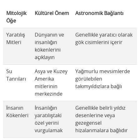
Mitolojik
Kültürel Önem
Astronomik Bağlantı
Öğe
Yaratılış
Dünyanın ve
Genellikle yaratıcı olarak
Mitleri
insanlığın
gök cisimlerini içerir
kökenlerini
açıklayın
Su
Asya ve Kuzey
Yağmurlu mevsimlerde
Tanrıları
Amerika
görülebilen
mitlerinin
takımyıldızlara bağlı
merkezinde
İnsanın
İnsanlığın
Genellikle belirli yıldız
Kökenleri
yaratılıştaki
desenlerine veya
özel yerini
gezegensel
vurgulamak
hizalanmalara bağlıdır