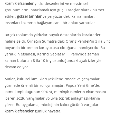
kozmik efsaneler
yıldız desenlerini ve mevsimsel
görünümlerini hatırlamak için güçlü araçlar olarak hizmet
ettiler.
göksel tanrılar
ve yeryüzündeki kahramanlar,
insanları kozmosa bağlayan canlı bir anlatı yarattılar.
Birçok toplumda yıldızlar büyük destanlarda karakterler
haline geldi. Örneğin Sumatra'daki Orang Pendek'in 3 ila 5 fit
boyunda bir orman koruyucusu olduğuna inanılıyordu. Bu
yaratığın efsanesi, Kerinci Seblat Milli Parkı'nda zaman
zaman bulunan 8 ila 10 inç uzunluğundaki ayak izleriyle
devam ediyor.
Mitler, kültürel kimlikleri şekillendirmede ve çatışmaları
çözmede önemli bir rol oynamıştır. Papua Yeni Gine'de,
Iatmul topluluğunun 90%'si, mitolojik isimlerin okunmasını
içeren sözlü yarışmalar yoluyla toprak anlaşmazlıklarını
çözer. Bu uygulama, mitolojinin kalıcı gücünü vurgular.
kozmik efsaneler
günlük hayatta.