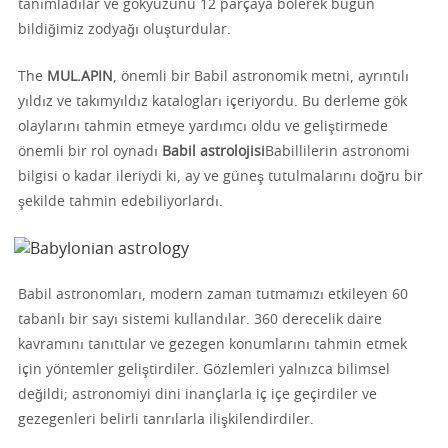
tanımladılar ve gökyüzünü 12 parçaya bölerek bugün
bildiğimiz zodyağı oluşturdular.
The
MUL.APIN
, önemli bir Babil astronomik metni, ayrıntılı
yıldız ve takımyıldız katalogları içeriyordu. Bu derleme gök
olaylarını tahmin etmeye yardımcı oldu ve geliştirmede
önemli bir rol oynadı
Babil astrolojisi
Babillilerin astronomi
bilgisi o kadar ileriydi ki, ay ve güneş tutulmalarını doğru bir
şekilde tahmin edebiliyorlardı.
Babil astronomları, modern zaman tutmamızı etkileyen 60
tabanlı bir sayı sistemi kullandılar. 360 derecelik daire
kavramını tanıttılar ve gezegen konumlarını tahmin etmek
için yöntemler geliştirdiler. Gözlemleri yalnızca bilimsel
değildi; astronomiyi dini inançlarla iç içe geçirdiler ve
gezegenleri belirli tanrılarla ilişkilendirdiler.