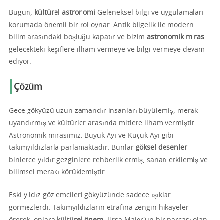
Bugün,
kültürel astronomi
Geleneksel bilgi ve uygulamaları
korumada önemli bir rol oynar. Antik bilgelik ile modern
bilim arasındaki boşluğu kapatır ve bizim
astronomik miras
gelecekteki keşiflere ilham vermeye ve bilgi vermeye devam
ediyor.
Çözüm
Gece gökyüzü uzun zamandır insanları büyülemiş, merak
uyandırmış ve kültürler arasında mitlere ilham vermiştir.
Astronomik mirasımız, Büyük Ayı ve Küçük Ayı gibi
takımyıldızlarla parlamaktadır. Bunlar
göksel desenler
binlerce yıldır gezginlere rehberlik etmiş, sanatı etkilemiş ve
bilimsel merakı körüklemiştir.
Eski yıldız gözlemcileri gökyüzünde sadece ışıklar
görmezlerdi. Takımyıldızların etrafına zengin hikayeler
örerek, onlara
kültürel önem
. Ursa Major'un bir parçası olan