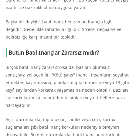
Öğrenciler "sınav kalemleri" getirir. Bu küçük ritüeller kaygıyı
azaltır ve hazırlıklı olma duygusu yaratır.
Başka bir deyişle, batıl inanç her zaman inançla ilgili
değildir. Genellikle rahatlıkla ilgilidir. Strese, değişime ve
belirsizliğe karşı insani bir tepkidir.
Bütün Batıl İnançlar Zararsız mıdır?
Birçok batıl inanç zararsız olsa da, bazıları olumsuz
sonuçlara yol açabilir. "Kötü şans" inancı, insanların seyahat
etmekten kaçınmasına, planlarını iptal etmesine veya 13 gibi
keyfi sayılardan korkarak yaşamasına neden olabilir. Bazıları
ise korkularını istismar eden tılsımlara veya ritüellere para
harcayabilir.
Aşırı durumlarda, topluluklar, cadılık veya cin çıkarma
suçlamaları gibi batıl inanç korkuları nedeniyle bireyleri
dışlayabilir. Bu gibi durumlarda, batıl inançlar zararlı bir