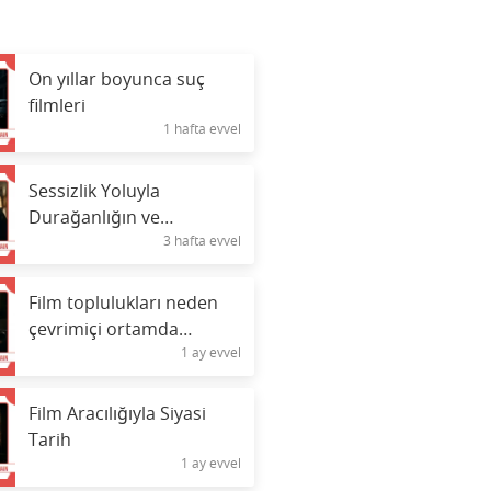
On yıllar boyunca suç
filmleri
1 hafta evvel
Sessizlik Yoluyla
Durağanlığın ve
3 hafta evvel
Duygusal Gerilimin
Sineması
Film toplulukları neden
çevrimiçi ortamda
1 ay evvel
gelişiyor?
Film Aracılığıyla Siyasi
Tarih
1 ay evvel