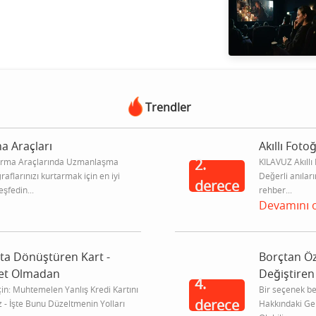
Trendler
a Araçları
Akıllı Fot
tarma Araçlarında Uzmanlaşma
KILAVUZ Akıllı
2.
raflarınızı kurtarmak için en iyi
Değerli anıları
derece
eşfedin...
rehber...
Devamını 
ata Dönüştüren Kart -
Borçtan Ö
ret Olmadan
Değiştiren 
4.
in: Muhtemelen Yanlış Kredi Kartını
Bir seçenek bel
derece
 - İşte Bunu Düzeltmenin Yolları
Hakkındaki Ge