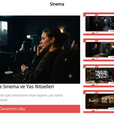
Sinema
 Sinema ve Yas Ritüelleri
ik öykü anlatımının insan kaybını, yas tutma
tadır...
Devamını oku