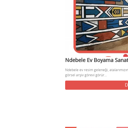
Ndebele Ev Boyama Sanatı,
Ndebele ev resim geleneği, atalarımızın 
görsel arşiv görevi görür...
D