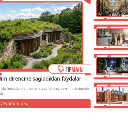
lim direncine sağladıkları faydalar
larıyla mücadele etmek için tasarlanmış devrim niteliğinde
r...
Devamını oku