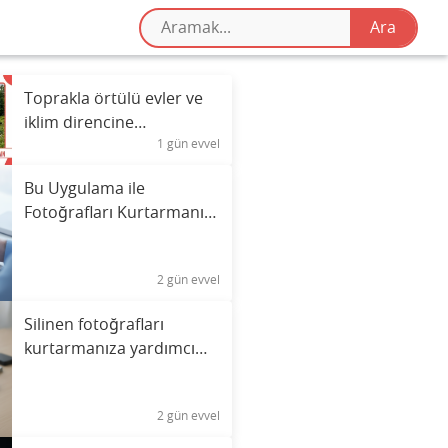
Toprakla örtülü evler ve
iklim direncine
1 gün evvel
sağladıkları faydalar
Bu Uygulama ile
Fotoğrafları Kurtarmanın
Sırrı
2 gün evvel
Silinen fotoğrafları
kurtarmanıza yardımcı
olabilecek uygulamayı
keşfedin.
2 gün evvel