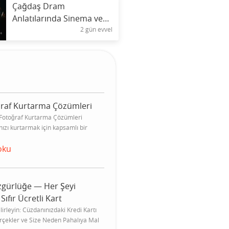
Çağdaş Dram
Anlatılarında Sinema ve
2 gün evvel
Yas Ritüelleri
oğraf Kurtarma Çözümleri
 Fotoğraf Kurtarma Çözümleri
nızı kurtarmak için kapsamlı bir
oku
zgürlüğe — Her Şeyi
Sıfır Ücretli Kart
irleyin: Cüzdanınızdaki Kredi Kartı
rçekler ve Size Neden Pahalıya Mal