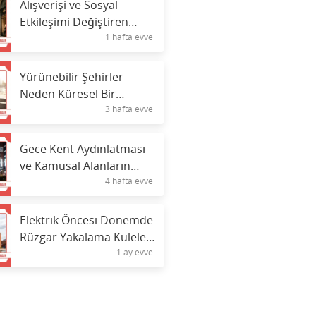
Alışverişi ve Sosyal
Etkileşimi Değiştiren
1 hafta evvel
Çarşı Sokakları
Yürünebilir Şehirler
Neden Küresel Bir
3 hafta evvel
Öncelik Haline Geliyor?
Gece Kent Aydınlatması
ve Kamusal Alanların
4 hafta evvel
Psikolojisi
Elektrik Öncesi Dönemde
Rüzgar Yakalama Kuleleri
1 ay evvel
ve Pasif Soğutma