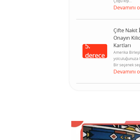
Çoğu kişi...
Devamını 
Çifte Nakit 
Onayın Kilid
Kartları
5.
Amerika Birleşi
derece
yolculuğunuza 
Bir seçenek seçi
Devamını 