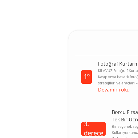
Fotoğraf Kurtarm
KILAVUZ Fotoğraf Kur
1º
Kayıp veya hasarlı fotoğ
stratejileri ve araçları k
Devamını oku
Borcu Fırs
Tek Bir Üc
3.
Bir seçenek seç
derece
Kullanıyorsunuz