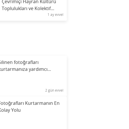
Çevrimiçi Hayran Kültürü
Toplulukları ve Kolektif
1 ay evvel
Kimlik
Silinen fotoğrafları
kurtarmanıza yardımcı
olabilecek uygulamayı
keşfedin.
2 gün evvel
Fotoğrafları Kurtarmanın En
Kolay Yolu