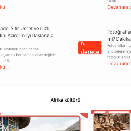
Olabilir...
oku
Devamını 
İade, Sıfır Ücret ve Hızlı
Fotoğrafları
ini Açın: En İyi Başlangıç
mi? Dakika
6.
Fotoğraflarınızı
k Devletleri'nde finansal
derece
Endişelenmeyi
başlamak her zaman kolay değildir.
fotoğraflarınızı
n: Ult...
Devamını 
oku
Afrika kültürü