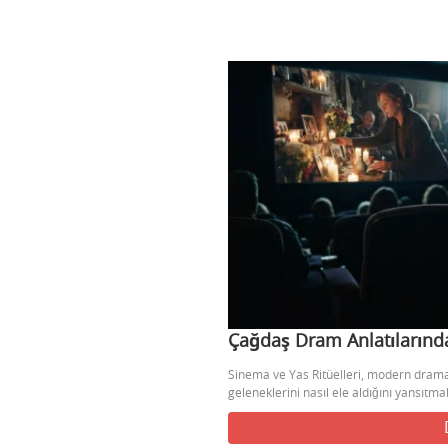
Çağdaş Dram Anlatılarında
Sinema ve Yas Ritüelleri, modern dramat
geleneklerini nasıl ele aldığını yansıtmak