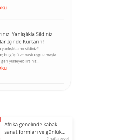
oku
nızı Yanlışlıkla Sildiniz
lar İçinde Kurtarın!
 yanlışlıkla mı sildiniz?
n; bu güçlü ve basit uygulamayla
 geri yükleyebilirsiniz...
oku
Afrika genelinde kabak
sanat formları ve günlük
2 hafta evvel
sembolizmi