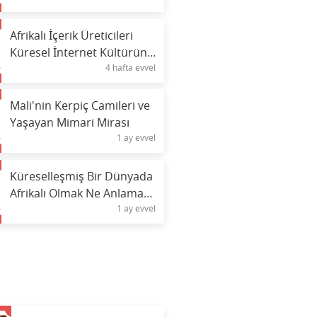
Afrikalı İçerik Üreticileri
Küresel İnternet Kültürünü
4 hafta evvel
Nasıl Şekillendiriyor?
Mali'nin Kerpiç Camileri ve
Yaşayan Mimari Mirası
1 ay evvel
Küreselleşmiş Bir Dünyada
Afrikalı Olmak Ne Anlama
1 ay evvel
Geliyor?