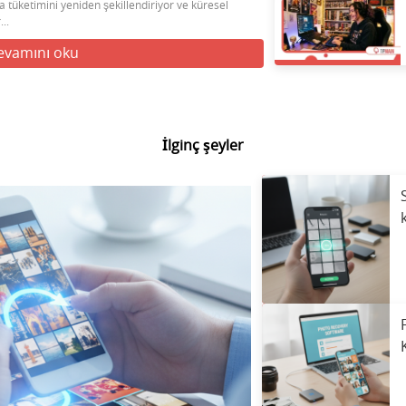
 tüketimini yeniden şekillendiriyor ve küresel
..
evamını oku
İlginç şeyler