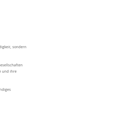
digkeit, sondern
esellschaften
e und ihre
ündiges