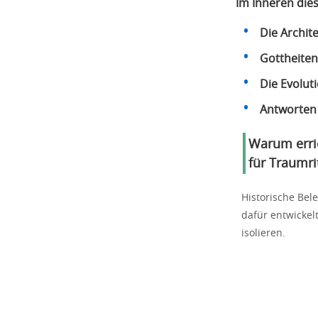
Im Inneren die
Die Archite
Gottheite
Die Evolut
Antworten 
Warum erric
für Traumr
Historische Bel
dafür entwicke
isolieren.