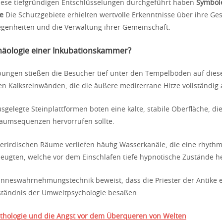
iese tiefgründigen Entschlüsselungen durchgeführt haben
Symbol
e
Die Schutzgebiete erhielten wertvolle Erkenntnisse über ihre Ge
egenheiten und die Verwaltung ihrer Gemeinschaft.
chäologie einer Inkubationskammer?
ungen stießen die Besucher tief unter den Tempelböden auf dies
n Kalksteinwänden, die die äußere mediterrane Hitze vollständig
usgelegte Steinplattformen boten eine kalte, stabile Oberfläche, die
aumsequenzen hervorrufen sollte.
erirdischen Räume verliefen häufig Wasserkanäle, die eine rhyth
zeugten, welche vor dem Einschlafen tiefe hypnotische Zustände he
Sinneswahrnehmungstechnik beweist, dass die Priester der Antike 
ständnis der Umweltpsychologie besaßen.
thologie und die Angst vor dem Überqueren von Welten