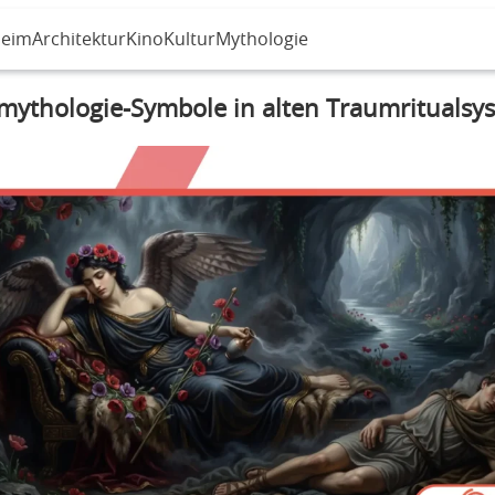
eim
Architektur
Kino
Kultur
Mythologie
mythologie-Symbole in alten Traumrituals