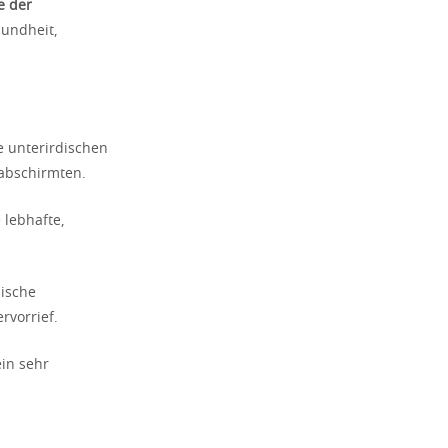
e der
sundheit,
e unterirdischen
 abschirmten.
 lebhafte,
mische
rvorrief.
ein sehr