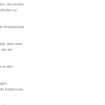
tur, die unsere
befinden zu
r Produktivität,
rgab, dass über
 die der
e es den
ngen,
des Erlebnisses