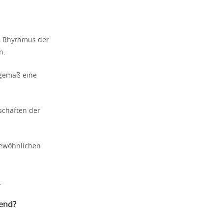
en Rhythmus der
n.
rgemäß eine
tschaften der
gewöhnlichen
n
end?