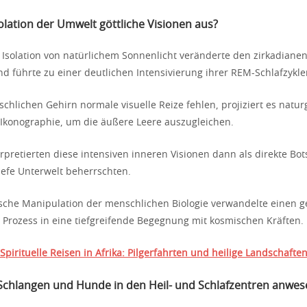
solation der Umwelt göttliche Visionen aus?
e Isolation von natürlichem Sonnenlicht veränderte den zirkadian
d führte zu einer deutlichen Intensivierung ihrer REM-Schlafzykle
lichen Gehirn normale visuelle Reize fehlen, projiziert es natu
 Ikonographie, um die äußere Leere auszugleichen.
erpretierten diese intensiven inneren Visionen dann als direkte Bo
tiefe Unterwelt beherrschten.
sche Manipulation der menschlichen Biologie verwandelte einen 
 Prozess in eine tiefgreifende Begegnung mit kosmischen Kräften.
Spirituelle Reisen in Afrika: Pilgerfahrten und heilige Landschafte
chlangen und Hunde in den Heil- und Schlafzentren anwes