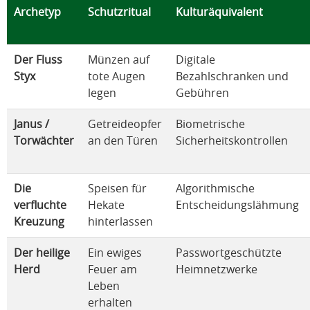
Archetyp
Schutzritual
Kulturäquivalent
Der Fluss
Münzen auf
Digitale
Styx
tote Augen
Bezahlschranken und
legen
Gebühren
Janus /
Getreideopfer
Biometrische
Torwächter
an den Türen
Sicherheitskontrollen
Die
Speisen für
Algorithmische
verfluchte
Hekate
Entscheidungslähmung
Kreuzung
hinterlassen
Der heilige
Ein ewiges
Passwortgeschützte
Herd
Feuer am
Heimnetzwerke
Leben
erhalten