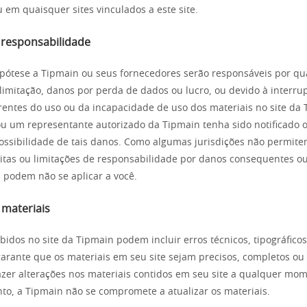
u em quaisquer sites vinculados a este site.
e responsabilidade
ótese a Tipmain ou seus fornecedores serão responsáveis por qu
 limitação, danos por perda de dados ou lucro, ou devido à interru
rentes do uso ou da incapacidade de uso dos materiais no site d
u um representante autorizado da Tipmain tenha sido notificado 
possibilidade de tais danos. Como algumas jurisdições não permit
citas ou limitações de responsabilidade por danos consequentes ou
s podem não se aplicar a você.
 materiais
bidos no site da Tipmain podem incluir erros técnicos, tipográficos
arante que os materiais em seu site sejam precisos, completos ou 
zer alterações nos materiais contidos em seu site a qualquer mom
nto, a Tipmain não se compromete a atualizar os materiais.