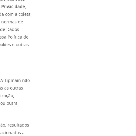
e Privacidade
,
rda com a coleta
s normas de
o de Dados
ssa Política de
okies e outras
 A Tipmain não
as as outras
lização,
 ou outra
ão, resultados
lacionados a