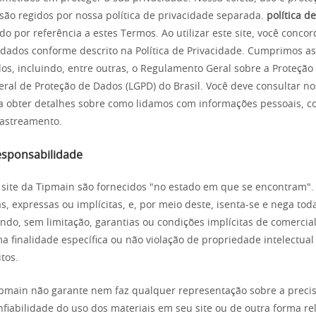
são regidos por nossa política de privacidade separada.
política d
o por referência a estes Termos. Ao utilizar este site, você conco
 dados conforme descrito na Política de Privacidade. Cumprimos a
os, incluindo, entre outras, o Regulamento Geral sobre a Proteçã
eral de Proteção de Dados (LGPD) do Brasil. Você deve consultar no
a obter detalhes sobre como lidamos com informações pessoais, co
rastreamento.
responsabilidade
 site da Tipmain são fornecidos "no estado em que se encontram".
s, expressas ou implícitas, e, por meio deste, isenta-se e nega tod
indo, sem limitação, garantias ou condições implícitas de comercia
 finalidade específica ou não violação de propriedade intelectual
itos.
ipmain não garante nem faz qualquer representação sobre a precis
nfiabilidade do uso dos materiais em seu site ou de outra forma re