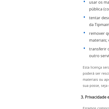
usar os ma
pública (c
tentar des
da Tipmain
remover qu
materiais;
transferir
outro serv
Esta licença se
poderá ser resc
materiais ou ap
sua posse, seja
3. Privacidade
Estamos comprom