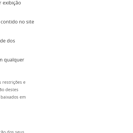
r exibição
contido no site
ade dos
em qualquer
 restrições e
ão destes
s baixados em
ção dos seus