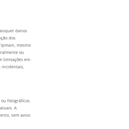
aisquer danos
pção dos
a Tipmain, mesmo
oralmente ou
em limitações em
 incidentais,
 ou fotográficos.
atuais. A
ento, sem aviso