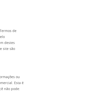
 Termos de
elo
um destes
e site são
formações ou
mercial. Esta é
ocê não pode: