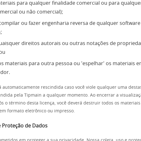
teriais para qualquer finalidade comercial ou para qualque
omercial ou não comercial);
compilar ou fazer engenharia reversa de qualquer software 
;
aisquer direitos autorais ou outras notações de propried
 ou
 os materiais para outra pessoa ou 'espelhar' os materiais 
idor.
rá automaticamente rescindida caso você viole qualquer uma destas
indida pela Tipmain a qualquer momento. Ao encerrar a visualizaç
ós o término desta licença, você deverá destruir todos os materiai
 em formato eletrônico ou impresso.
 e Proteção de Dados
etidos em proteger a sua privacidade. Nossa coleta, uso e prote