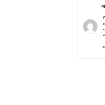
r
F
m
c
a
20