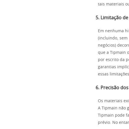
tais materiais o
5. Limitação d
Em nenhuma hip
(incluindo, sem
negócios) decor
que a Tipmain o
por escrito da 
garantias implí
essas limitaçõe
6. Precisão dos
Os materiais exi
A Tipmain não g
Tipmain pode fa
prévio. No enta