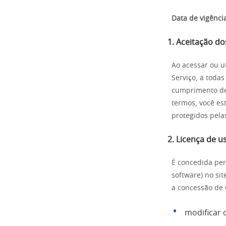
Data de vigênci
1. Aceitação d
Ao acessar ou ut
Serviço, a toda
cumprimento de 
termos, você est
protegidos pelas
2. Licença de u
É concedida per
software) no sit
a concessão de 
modificar 