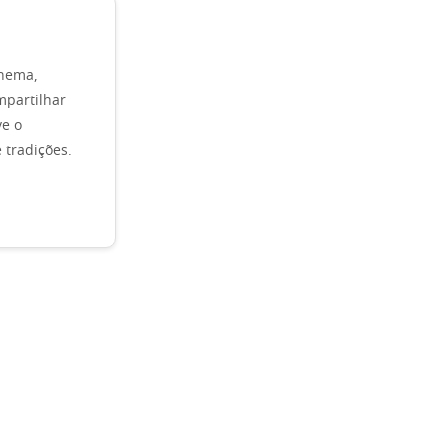
inema,
mpartilhar
ve o
 tradições.