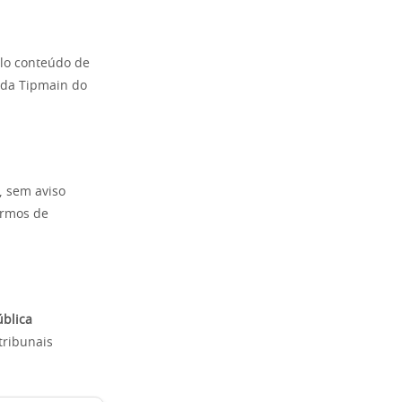
elo conteúdo de
 da Tipmain do
, sem aviso
termos de
blica
tribunais