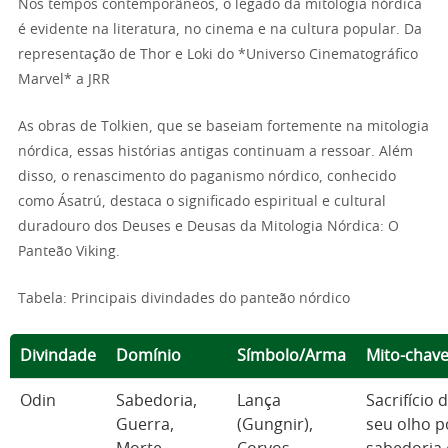
Nos tempos contemporâneos, o legado da mitologia nórdica
é evidente na literatura, no cinema e na cultura popular. Da
representação de Thor e Loki do *Universo Cinematográfico
Marvel* a JRR
As obras de Tolkien, que se baseiam fortemente na mitologia
nórdica, essas histórias antigas continuam a ressoar. Além
disso, o renascimento do paganismo nórdico, conhecido
como Ásatrú, destaca o significado espiritual e cultural
duradouro dos Deuses e Deusas da Mitologia Nórdica: O
Panteão Viking.
Tabela: Principais divindades do panteão nórdico
Divindade
Domínio
Símbolo/Arma
Mito-chav
Odin
Sabedoria,
Lança
Sacrifício 
Guerra,
(Gungnir),
seu olho p