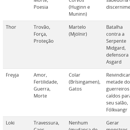
Morte,
Corvos
sabedoria 
Poesia
(Huginn e
discernim
Muninn)
Thor
Trovão,
Martelo
Batalha
Força,
(Mjölnir)
contra a
Proteção
Serpente
Midgard,
defensora
Asgard
Freyja
Amor,
Colar
Reivindica
Fertilidade,
(Brísingamen),
metade do
Guerra,
Gatos
guerreiros
Morte
caídos par
seu salão,
Fólkvangr
Loki
Travessura,
Nenhum
Gerar
Caos,
(mudança de
monstros