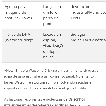
Agulha para
Lança com
Revolução
máquina de
um furo
Industrial/Manufat
costura (Howe)
perto da
Têxtil
ponta
Hélice de DNA
Escada em
Biologia
(Watson/Crick)*
espiral,
Molecular/Genética
visualização
de dupla
hélice
*Nota: Embora Watson e Crick sejam comumente citados, a
ideia de uma espiral era um consenso geral. No entanto,
James Watson relatou um sonho envolvendo escadas em
espiral que solidificou o modelo visual que ele utilizou.
As histórias recorrentes e poderosas de
Os sonhos
influenciaram as descobertas científicas
desafia-nos a