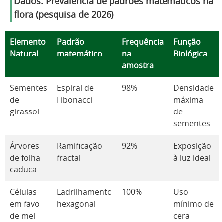
Dados: Prevalência de padrões matemáticos na
flora (pesquisa de 2026)
Elemento
Padrão
Frequência
Função
Natural
matemático
na
Biológica
amostra
Sementes
Espiral de
98%
Densidade
de
Fibonacci
máxima
girassol
de
sementes
Árvores
Ramificação
92%
Exposição
de folha
fractal
à luz ideal
caduca
Células
Ladrilhamento
100%
Uso
em favo
hexagonal
mínimo de
de mel
cera