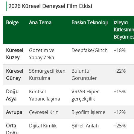
2026 Küresel Deneysel Film Etkisi
Bölge
Ana Tema
Baskın Teknoloji
İzleyici
Kitlesini
Büyümes
Küresel
Gözetim ve
Deepfake/Glitch
+18%
Kuzey
Yapay Zeka
Küresel
Sömürgecilikten
Buluntu
+22%
Güney
Kurtulma
Görüntüler
Doğu
Kentsel
VR/AR Hiper-
+15%
Asya
Yabancılaşma
gerçekçilik
Avrupa
Çevresel Kriz
Biyofilm İşleme
+12%
Orta
Dijital Kimlik
Şifreli Anlatı
+25%
Doğu