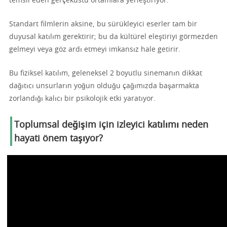
temsil eden gerçeküstü ortamlara yerleştiriyor.
Standart filmlerin aksine, bu sürükleyici eserler tam bir
duyusal katılım gerektirir; bu da kültürel eleştiriyi görmezden
gelmeyi veya göz ardı etmeyi imkansız hale getirir.
Bu fiziksel katılım, geleneksel 2 boyutlu sinemanın dikkat
dağıtıcı unsurların yoğun olduğu çağımızda başarmakta
zorlandığı kalıcı bir psikolojik etki yaratıyor.
Toplumsal değişim için izleyici katılımı neden
hayati önem taşıyor?