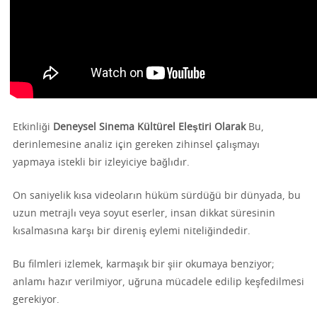
Etkinliği
Deneysel Sinema Kültürel Eleştiri Olarak
Bu,
derinlemesine analiz için gereken zihinsel çalışmayı
yapmaya istekli bir izleyiciye bağlıdır.
On saniyelik kısa videoların hüküm sürdüğü bir dünyada, bu
uzun metrajlı veya soyut eserler, insan dikkat süresinin
kısalmasına karşı bir direniş eylemi niteliğindedir.
Bu filmleri izlemek, karmaşık bir şiir okumaya benziyor;
anlamı hazır verilmiyor, uğruna mücadele edilip keşfedilmesi
gerekiyor.