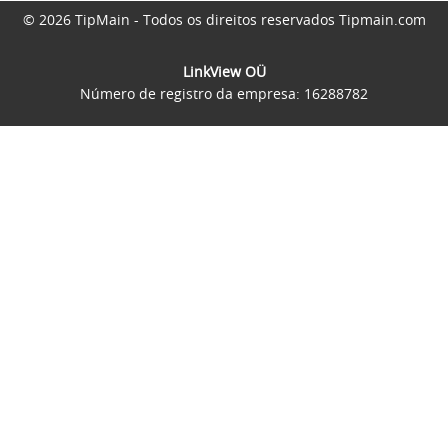
© 2026 TipMain - Todos os direitos reservados Tipmain.com
LinkView OÜ
Número de registro da empresa: 16288782