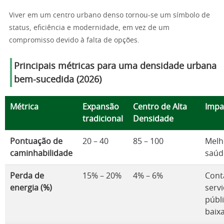
Viver em um centro urbano denso tornou-se um símbolo de
status, eficiência e modernidade, em vez de um
compromisso devido à falta de opções.
Principais métricas para uma densidade urbana
bem-sucedida (2026)
Métrica
Expansão
Centro de Alta
Impa
tradicional
Densidade
Pontuação de
20 – 40
85 – 100
Melh
caminhabilidade
saúde
Perda de
15% – 20%
4% – 6%
Cont
energia (%)
serv
públ
baix