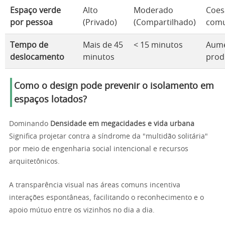
Espaço verde
Alto
Moderado
Coes
por pessoa
(Privado)
(Compartilhado)
comu
Tempo de
Mais de 45
< 15 minutos
Aume
deslocamento
minutos
prod
Como o design pode prevenir o isolamento em
espaços lotados?
Dominando
Densidade em megacidades e vida urbana
Significa projetar contra a síndrome da "multidão solitária"
por meio de engenharia social intencional e recursos
arquitetônicos.
A transparência visual nas áreas comuns incentiva
interações espontâneas, facilitando o reconhecimento e o
apoio mútuo entre os vizinhos no dia a dia.