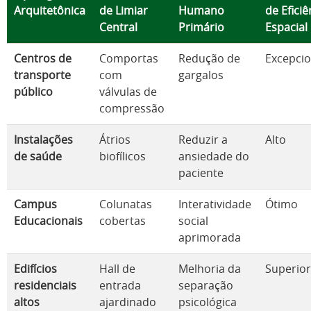
Arquitetônica
de Limiar
Humano
de Eficiê
Central
Primário
Espacial
Centros de
Comportas
Redução de
Excepcio
transporte
com
gargalos
público
válvulas de
compressão
Instalações
Átrios
Reduzir a
Alto
de saúde
biofílicos
ansiedade do
paciente
Campus
Colunatas
Interatividade
Ótimo
Educacionais
cobertas
social
aprimorada
Edifícios
Hall de
Melhoria da
Superior
residenciais
entrada
separação
altos
ajardinado
psicológica