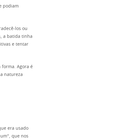
ue podiam
radecê-los ou
, a batida tinha
tivas e tentar
a forma. Agora é
 a natureza
 que era usado
ium", que nos