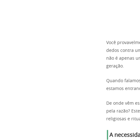
Você provavelme
dedos contra um
não é apenas um
geração.
Quando falamos 
estamos entrand
De onde vêm es
pela razão? Este
religiosas e rit
A necessid