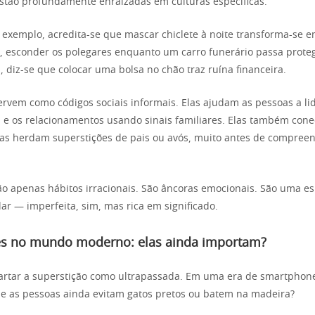
estão profundamente enraizadas em culturas específicas.
 exemplo, acredita-se que mascar chiclete à noite transforma-se 
, esconder os polegares enquanto um carro funerário passa proteg
, diz-se que colocar uma bolsa no chão traz ruína financeira.
ervem como códigos sociais informais. Elas ajudam as pessoas a l
za e os relacionamentos usando sinais familiares. Elas também con
as herdam superstições de pais ou avós, muito antes de compree
ão apenas hábitos irracionais. São âncoras emocionais. São uma e
ar — imperfeita, sim, mas rica em significado.
es no mundo moderno: elas ainda importam?
artar a superstição como ultrapassada. Em uma era de smartphone
e as pessoas ainda evitam gatos pretos ou batem na madeira?