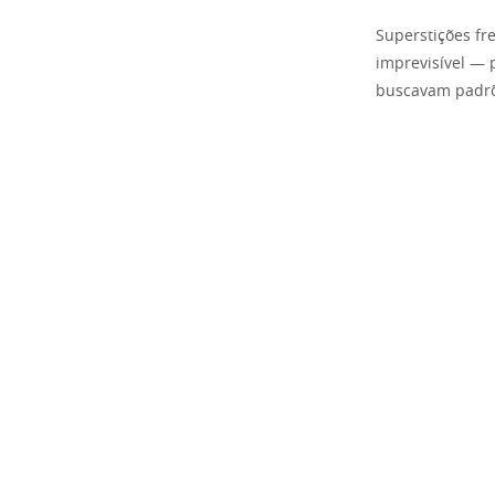
Superstições fr
imprevisível — p
buscavam padrõe