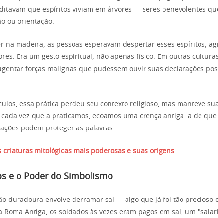
reditavam que espíritos viviam em árvores — seres benevolentes q
ão ou orientação.
er na madeira, as pessoas esperavam despertar esses espíritos, ag
res. Era um gesto espiritual, não apenas físico. Em outras culturas
fugentar forças malignas que pudessem ouvir suas declarações posi
culos, essa prática perdeu seu contexto religioso, mas manteve su
 cada vez que a praticamos, ecoamos uma crença antiga: a de que
 ações podem proteger as palavras.
s criaturas mitológicas mais poderosas e suas origens
hos e o Poder do Simbolismo
ão duradoura envolve derramar sal — algo que já foi tão precioso
Roma Antiga, os soldados às vezes eram pagos em sal, um "salar