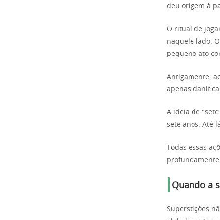
deu origem à pa
O ritual de jog
naquele lado. O
pequeno ato co
Antigamente, a
apenas danifica
A ideia de "set
sete anos. Até l
Todas essas açõ
profundament
Quando a su
Superstições nã