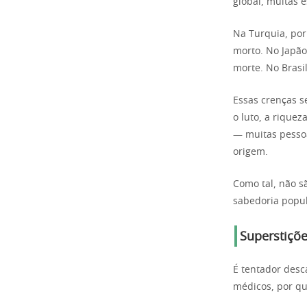
global, muitas 
Na Turquia, por
morto. No Japão
morte. No Brasil
Essas crenças s
o luto, a rique
— muitas pesso
origem.
Como tal, não s
sabedoria popul
Superstiçõ
É tentador desc
médicos, por qu