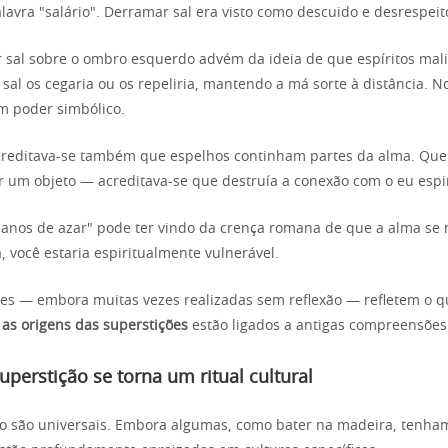
lavra "salário". Derramar sal era visto como descuido e desrespeit
ar sal sobre o ombro esquerdo advém da ideia de que espíritos mal
 sal os cegaria ou os repeliria, mantendo a má sorte à distância.
m poder simbólico.
creditava-se também que espelhos continham partes da alma. Queb
r um objeto — acreditava-se que destruía a conexão com o eu espir
e anos de azar" pode ter vindo da crença romana de que a alma se
á, você estaria espiritualmente vulnerável.
es — embora muitas vezes realizadas sem reflexão — refletem o 
e
as origens das superstições
estão ligados a antigas compreensõe
perstição se torna um ritual cultural
o são universais. Embora algumas, como bater na madeira, tenha