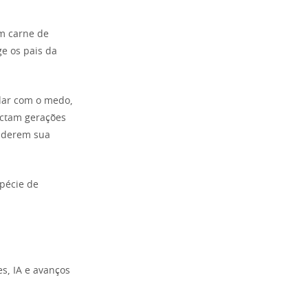
em carne de
e os pais da
idar com o medo,
ectam gerações
nderem sua
spécie de
s, IA e avanços