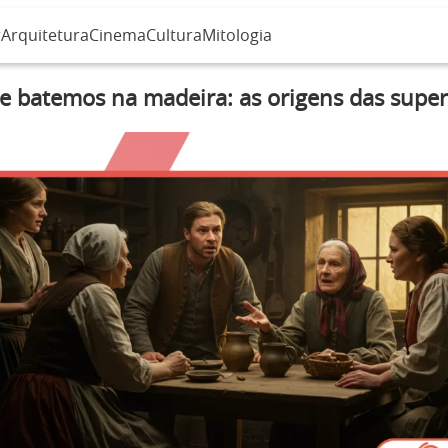
r
Arquitetura
Cinema
Cultura
Mitologia
e batemos na madeira: as origens das super