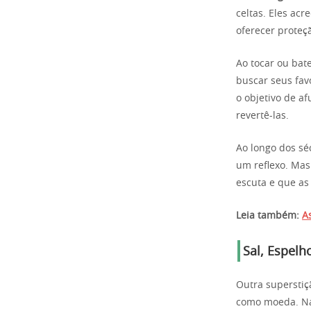
celtas. Eles ac
oferecer proteç
Ao tocar ou bat
buscar seus favo
o objetivo de a
revertê-las.
Ao longo dos sé
um reflexo. Mas
escuta e que as
Leia também:
A
Sal, Espel
Outra superstiç
como moeda. Na 