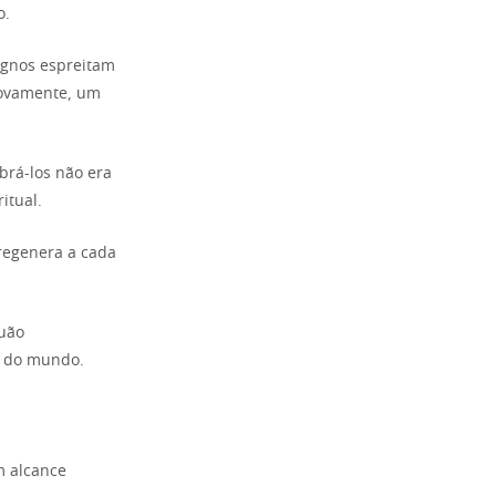
o.
ignos espreitam
 Novamente, um
rá-los não era
itual.
 regenera a cada
quão
s do mundo.
m alcance