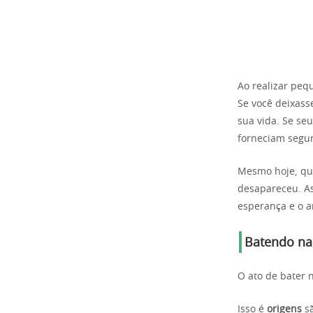
Ao realizar peq
Se você deixasse
sua vida. Se se
forneciam segur
Mesmo hoje, qu
desapareceu. As
esperança e o a
Batendo na 
O ato de bater 
Isso é
origens
sã