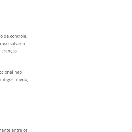
o de controle.
raso salvaria
s crenças
ocional não
antigos: medo,
mente entre os