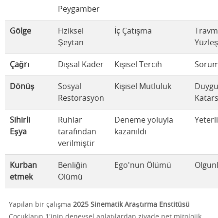
Peygamber
Gölge
Fiziksel
İç Çatışma
Travm
Şeytan
Yüzle
Çağrı
Dışsal Kader
Kişisel Tercih
Sorum
Dönüş
Sosyal
Kişisel Mutluluk
Duygu
Restorasyon
Katars
Sihirli
Ruhlar
Deneme yoluyla
Yeterli
Eşya
tarafından
kazanıldı
verilmiştir
Kurban
Benliğin
Ego'nun Ölümü
Olgun
etmek
Ölümü
Yapılan bir çalışma
2025 Sinematik Araştırma Enstitüsü
Çocukların 1'inin deneysel anlatılardan ziyade net mitolojik