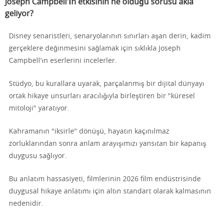
Joseph Campbell'ın etkisinin ne olduğu sorusu akla
geliyor?
Disney senaristleri, senaryolarının sınırları aşan derin, kadim
gerçeklere değinmesini sağlamak için sıklıkla Joseph
Campbell'ın eserlerini incelerler.
Stüdyo, bu kurallara uyarak, parçalanmış bir dijital dünyayı
ortak hikaye unsurları aracılığıyla birleştiren bir "küresel
mitoloji" yaratıyor.
Kahramanın "iksirle" dönüşü, hayatın kaçınılmaz
zorluklarından sonra anlam arayışımızı yansıtan bir kapanış
duygusu sağlıyor.
Bu anlatım hassasiyeti, filmlerinin 2026 film endüstrisinde
duygusal hikaye anlatımı için altın standart olarak kalmasının
nedenidir.