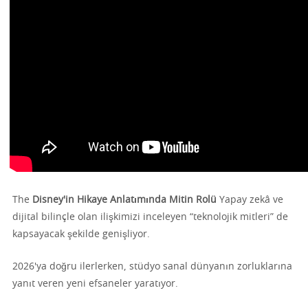
The
Disney'in Hikaye Anlatımında Mitin Rolü
Yapay zekâ ve
dijital bilinçle olan ilişkimizi inceleyen “teknolojik mitleri” de
kapsayacak şekilde genişliyor.
2026'ya doğru ilerlerken, stüdyo sanal dünyanın zorluklarına
yanıt veren yeni efsaneler yaratıyor.