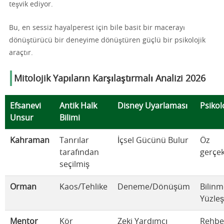
teşvik ediyor.
Bu, en sessiz hayalperest için bile basit bir macerayı
dönüştürücü bir deneyime dönüştüren güçlü bir psikolojik
araçtır.
Mitolojik Yapıların Karşılaştırmalı Analizi 2026
Efsanevi
Antik Halk
Disney Uyarlaması
Psikolo
Unsur
Bilimi
Kahraman
Tanrılar
İçsel Gücünü Bulur
Öz
tarafından
gerçek
seçilmiş
Orman
Kaos/Tehlike
Deneme/Dönüşüm
Bilinm
Yüzle
Mentor
Kör
Zeki Yardımcı
Rehber